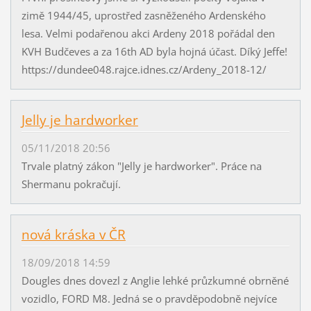
zimě 1944/45, uprostřed zasněženého Ardenského
lesa. Velmi podařenou akci Ardeny 2018 pořádal den
KVH Budčeves a za 16th AD byla hojná účast. Díký Jeffe!
https://dundee048.rajce.idnes.cz/Ardeny_2018-12/
Jelly je hardworker
05/11/2018 20:56
Trvale platný zákon "Jelly je hardworker". Práce na
Shermanu pokračují.
nová kráska v ČR
18/09/2018 14:59
Dougles dnes dovezl z Anglie lehké průzkumné obrněné
vozidlo, FORD M8. Jedná se o pravděpodobně nejvíce