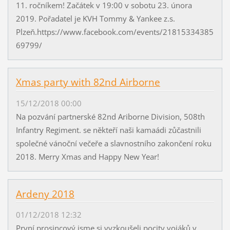
11. ročníkem! Začátek v 19:00 v sobotu 23. února
2019. Pořadatel je KVH Tommy & Yankee z.s.
Plzeň.https://www.facebook.com/events/21815334385
69799/
Xmas party with 82nd Airborne
15/12/2018 00:00
Na pozvání partnerské 82nd Ariborne Division, 508th
Infantry Regiment. se někteří naši kamaádi zůčastnili
společné vánoční večeře a slavnostního zakončení roku
2018. Merry Xmas and Happy New Year!
Ardeny 2018
01/12/2018 12:32
První prosincový jsme si vyzkoušeli pocity vojáků v