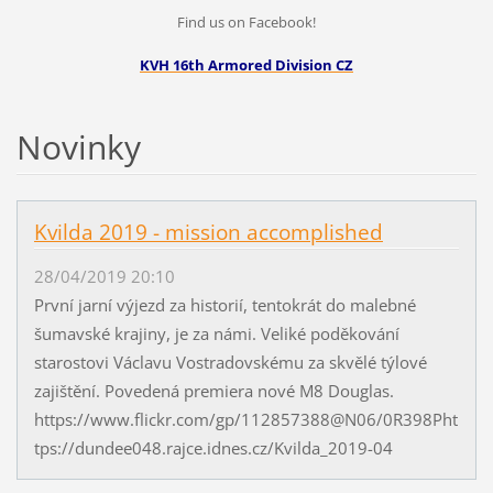
Find us on Facebook!
KVH 16th Armored Division CZ
Novinky
Kvilda 2019 - mission accomplished
28/04/2019 20:10
První jarní výjezd za historií, tentokrát do malebné
šumavské krajiny, je za námi. Veliké poděkování
starostovi Václavu Vostradovskému za skvělé týlové
zajištění. Povedená premiera nové M8 Douglas.
https://www.flickr.com/gp/112857388@N06/0R398Pht
tps://dundee048.rajce.idnes.cz/Kvilda_2019-04