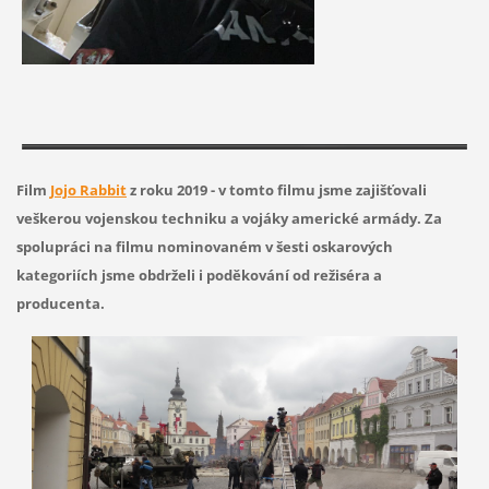
Film
Jojo Rabbit
z roku 2019 - v tomto filmu jsme zajišťovali
veškerou vojenskou techniku a vojáky americké armády. Za
spolupráci na filmu nominovaném v šesti oskarových
kategoriích jsme obdrželi i poděkování od režiséra a
producenta.