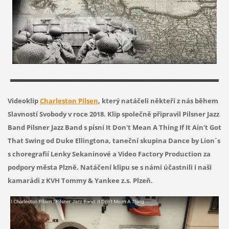
Videoklip
Charleston Pilsen
, který natáčeli někteří z nás během
Slavností Svobody v roce 2018.
Klip společně připravil Pilsner Jazz
Band Pilsner Jazz Band s písní It Don't Mean A Thing If It Ain't Got
That Swing od Duke Ellingtona, taneční skupina Dance by Lion´s
s choregrafií Lenky Sekaninové a Video Factory Production za
podpory města Plzně. Natáčení klipu se s námi účastnili i naši
kamarádi z KVH Tommy & Yankee z.s. Plzeň.