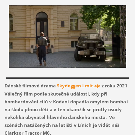
Dánské filmové drama
Skydeggen i mit
z roku 2021.
øje
Válečný film podle skutečné události, kdy při
bombardování cílů v Kodani dopadla omylem bomba i
na školu plnou dětí a v ten okamžik se protly osudy
několika obyvatel hlavního dánského města. Ve
scénách natáčených na letišti v Líních je vidět náš
Clarktor Tractor M6.