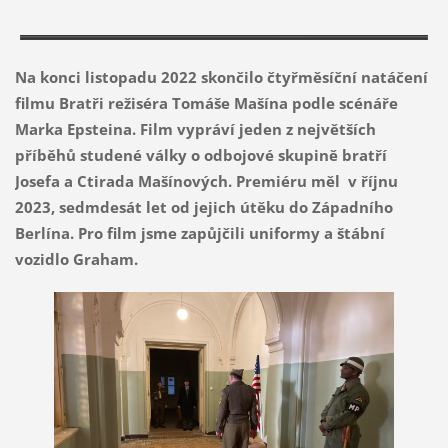
Na konci listopadu 2022 skončilo čtyřměsíční natáčení
filmu Bratři režiséra Tomáše Mašína podle scénáře
Marka Epsteina. Film vypráví jeden z největších
příběhů studené války o odbojové skupině bratří
Josefa a Ctirada Mašínových. Premiéru měl v říjnu
2023, sedmdesát let od jejich útěku do Západního
Berlína. Pro film jsme zapůjčili uniformy a štábní
vozidlo Graham.