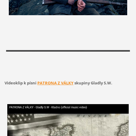
Videoklip k písni
PATRONA Z VÁLKY
skupiny Gladly S.W.