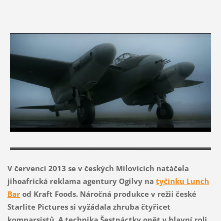
V červenci 2013 se v českých Milovicích natáčela
jihoafrická reklama agentury Ogilvy na
tyčinku Lunch
Bar
od Kraft Foods. Náročná produkce v režii české
Starlite Pictures si vyžádala zhruba čtyřicet
komparsistů. A technika Šestnáctky opět v hlavní roli.