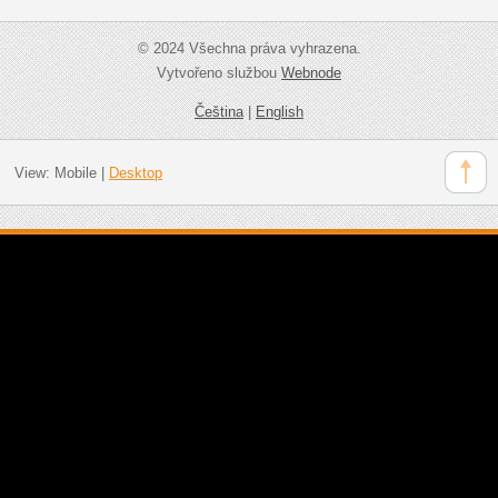
© 2024 Všechna práva vyhrazena.
Vytvořeno službou
Webnode
Čeština
|
English
View:
Mobile
|
Desktop