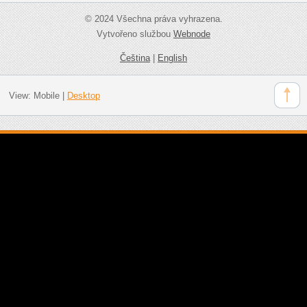
© 2024 Všechna práva vyhrazena.
Vytvořeno službou
Webnode
Čeština
|
English
View:
Mobile
|
Desktop