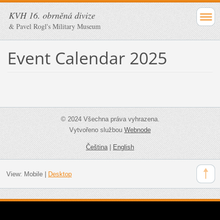
KVH 16. obrněná divize
& Pavel Rogl's Military Museum
Event Calendar 2025
© 2024 Všechna práva vyhrazena.
Vytvořeno službou
Webnode
Čeština
|
English
View:
Mobile
|
Desktop