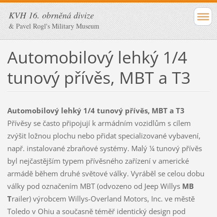
KVH 16. obrněná divize
& Pavel Rogl's Military Museum
Automobilový lehký 1/4
tunový přívěs, MBT a T3
Automobilový lehký 1/4 tunový přívěs, MBT a T3
Přívěsy se často připojují k armádním vozidlům s cílem
zvýšit ložnou plochu nebo přidat specializované vybavení,
např. instalované zbraňové systémy. Malý ¼ tunový přívěs
byl nejčastějším typem přívěsného zařízení v americké
armádě během druhé světové války. Vyráběl se celou dobu
války pod označením MBT (odvozeno od Jeep Willys
MB
T
railer) výrobcem Willys-Overland Motors, Inc. ve městě
Toledo v Ohiu a současně téměř identický design pod