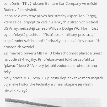
označením
T3
výrobcem Bantam Car Company ve městě
Butler v Pensylvánii.
Jedná se o otevřený přívěs bez střechy (Open Top Cargo),
který se dal připojit za většinu lehkých a středních vozidel
US Army, nejčastěji za Jeep Willys a Dodge WC. Horní část
byla překrytá plachtou. Příslušnost k military prozrazují
stejná zadní světla a boční odrazky jako u většiny ostatních
armádních vozidel.
Zajímavostí přívěsů MBT a T3 byla schopnost plavat a unést
na vodě až 4 vojáky. Při překonávání toků se zapřáhl za
"plavací" Jeep GPA, který jej táhl vodou na druhou stranu
řeky.
Malý přívěs MBT, resp. T3 je častý doplněk také mezi majiteli
vojenské historické techniky a v naší skupině jej vlastní
několik kolegů.