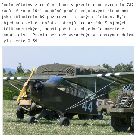
Podle většiny zdrojů se hned v prvním roce vyrobilo 737
kusů. V roce 1941 úspěšně prošel vojskovými zkouškami
jako dělostřelecký pozorovací a kurýrní letoun. Bylo
objednáno velké množství strojů pro armádu Spojených
států amerických, menší počet si objednalo americké
námořnictvo. Prvním sériově vyráběným vojenským modelem
byla série O-59.