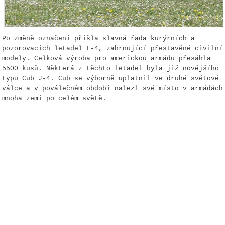
Po změně označení přišla slavná řada kurýrních a
pozorovacích letadel L-4, zahrnující př
estavěné civilní
modely. Celková výroba pro americkou armádu přesáhla
5500 kusů. Některá z těchto letadel byla již novějšího
typu Cub J-4. Cub se výborně uplatnil ve druhé světové
válce a v poválečném období nalezl své místo v armádách
mnoha zemí po celém světě.