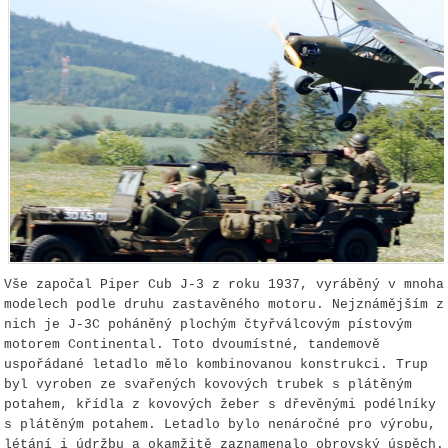
Vše započal Piper Cub J-3 z roku 1937, vyráběný v mnoha
modelech podle druhu zastavěného motoru. Nejznámějším z
nich je J-3C poháněný plochým čtyřválcovým pístovým
motorem Continental. Toto dvoumístné, tandemově
uspořádané letadlo mělo kombinovanou konstrukci. Trup
byl vyroben ze svařených kovových trubek s plátěným
potahem, křídla z kovových žeber s dřevěnými podélníky
s plátěným potahem. Letadlo bylo nenáročné pro výrobu,
létání i údržbu a okamžitě zaznamenalo obrovský úspěch.