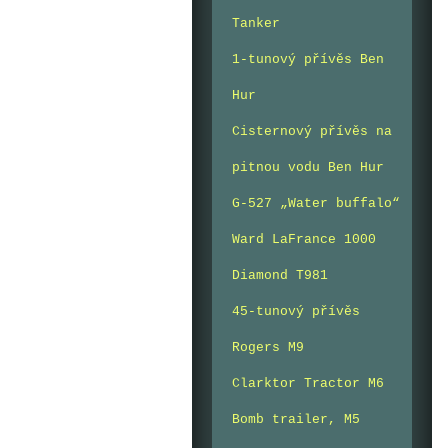
Tanker
1-tunový přívěs Ben
Hur
Cisternový přívěs na
pitnou vodu Ben Hur
G-527 „Water buffalo“
Ward LaFrance 1000
Diamond T981
45-tunový přívěs
Rogers M9
Clarktor Tractor M6
Bomb trailer, M5