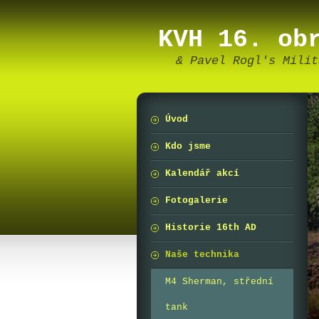
KVH 16. ob
& Pavel Rogl's Milit
Úvod
Kdo jsme
Kalendář akcí
Fotogalerie
Historie 16th AD
Naše technika
M4 Sherman, střední
tank