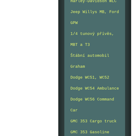
Harley-Davidson WLC
Jeep Willys MB, Ford
GPW
1/4 tunový přívěs,
MBT a T3
Štábní automobil
Graham
Dodge WC51, WC52
Dodge WC54 Ambulance
Dodge WC56 Command
Car
GMC 353 Cargo truck
GMC 353 Gasoline