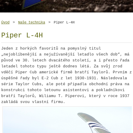
Úvod
>
Naše technika
>
Piper L-4H
Piper L-4H
Jeden z horkých favoritů na pomyslný titul
„nejoblíbenější a nejužívanější letadlo všech dob“, má
původ ve 30. letech dvacátého století, a i přesto řada
letadel tohoto typu ještě dodnes létá. Za svůj zrod
vděčí Piper Cub americké firmě bratří Taylorů. Prvním z
úspěšné řady byl E-2 Cub z let 1930-1931. Následovala
série Taylor Cubs, ale poté připadla obchodní práva na
konstrukci tohoto letounu asistentovi a pokladníkovi
bratří Taylorů, Wiliamu T. Piperovi, který v roce 1937
zakládá svou vlastní firmu.