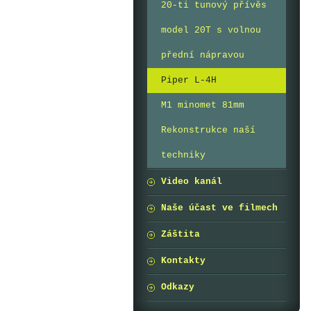
20-ti tunový přívěs
model 20T s volnou
přední nápravou
Piper L-4H
M1 minomet 81mm
Rekonstrukce naší
techniky
Video kanál
Naše účast ve filmech
Záštita
Kontakty
Odkazy