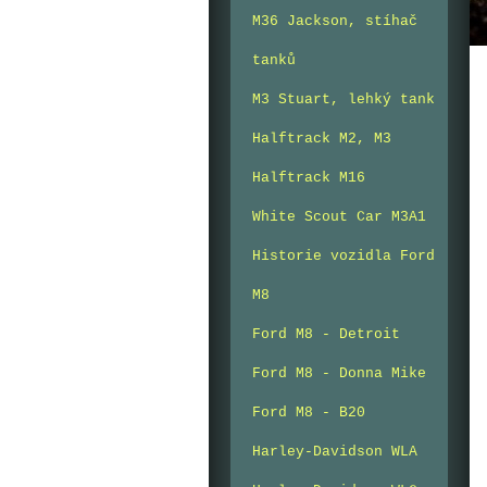
M36 Jackson, stíhač
tanků
M3 Stuart, lehký tank
Halftrack M2, M3
Halftrack M16
White Scout Car M3A1
Historie vozidla Ford
M8
Ford M8 - Detroit
Ford M8 - Donna Mike
Ford M8 - B20
Harley-Davidson WLA